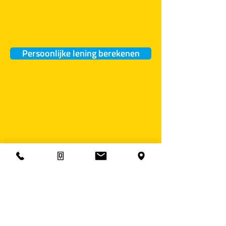
Persoonlijke lening berekenen
Direct een lening aanvragen*
*Zonder advies van Financieel Helder